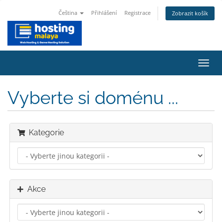
Čeština
Přihlášení
Registrace
Zobrazit košík
Přep
navig
Vyberte si doménu ...
Kategorie
Akce