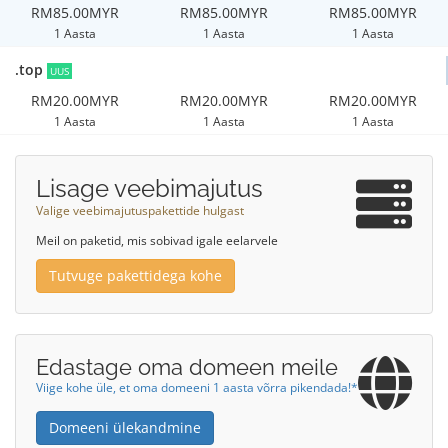
RM85.00MYR
RM85.00MYR
RM85.00MYR
1 Aasta
1 Aasta
1 Aasta
.top
UUS
RM20.00MYR
RM20.00MYR
RM20.00MYR
1 Aasta
1 Aasta
1 Aasta
Lisage veebimajutus
Valige veebimajutuspakettide hulgast
Meil on paketid, mis sobivad igale eelarvele
Tutvuge pakettidega kohe
Edastage oma domeen meile
Viige kohe üle, et oma domeeni 1 aasta võrra pikendada!*
Domeeni ülekandmine