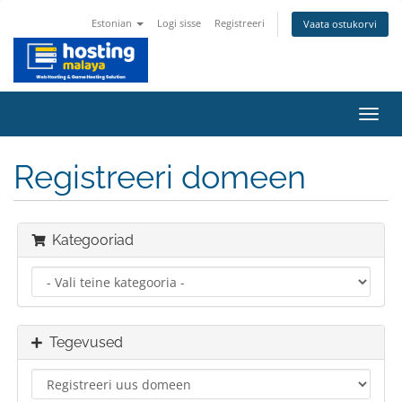
Estonian
Logi sisse
Registreeri
Vaata ostukorvi
Lülit
navig
Registreeri domeen
Kategooriad
Tegevused