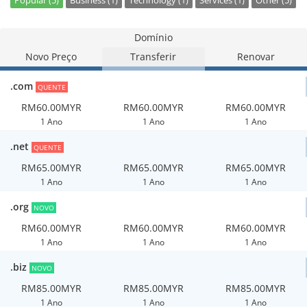
Popular (5)
Business (1)
Technology (1)
Services (1)
Other (5)
Domínio
Novo Preço
Transferir
Renovar
.com
QUENTE
RM60.00MYR
RM60.00MYR
RM60.00MYR
1 Ano
1 Ano
1 Ano
.net
QUENTE
RM65.00MYR
RM65.00MYR
RM65.00MYR
1 Ano
1 Ano
1 Ano
.org
NOVO
RM60.00MYR
RM60.00MYR
RM60.00MYR
1 Ano
1 Ano
1 Ano
.biz
NOVO
RM85.00MYR
RM85.00MYR
RM85.00MYR
1 Ano
1 Ano
1 Ano