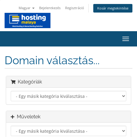
Magyar
Bejelentkezés
Regisztráció
Kosár megtekintése
Váltá
a
navig
Domain választás...
Kategóriák
Műveletek