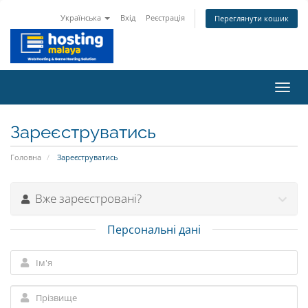
Українська
Вхід
Реєстрація
Переглянути кошик
Пере
наві
Зареєструватись
Головна
Зареєструватись
Вже зареєстровані?
Персональні дані