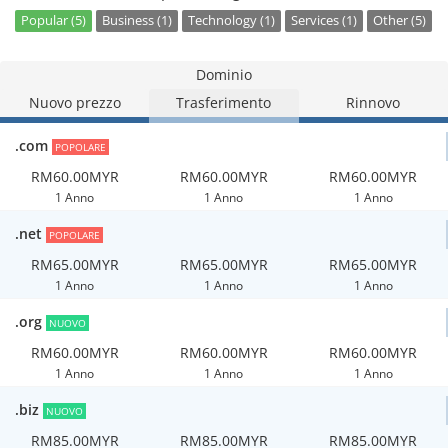
Popular (5)
Business (1)
Technology (1)
Services (1)
Other (5)
Dominio
Nuovo prezzo
Trasferimento
Rinnovo
.com
POPOLARE
RM60.00MYR
RM60.00MYR
RM60.00MYR
1 Anno
1 Anno
1 Anno
.net
POPOLARE
RM65.00MYR
RM65.00MYR
RM65.00MYR
1 Anno
1 Anno
1 Anno
.org
NUOVO
RM60.00MYR
RM60.00MYR
RM60.00MYR
1 Anno
1 Anno
1 Anno
.biz
NUOVO
RM85.00MYR
RM85.00MYR
RM85.00MYR