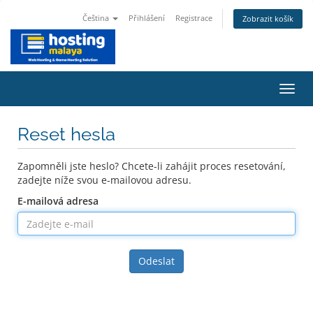
Čeština
Přihlášení
Registrace
Zobrazit košík
Přep
navig
Reset hesla
Zapomněli jste heslo? Chcete-li zahájit proces resetování,
zadejte níže svou e-mailovou adresu.
E-mailová adresa
Odeslat