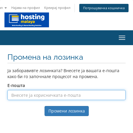
an
Најава на профил
Креирај профил
Потрошувачка кошничка
Вклу
ја
нави
Промена на лозинка
Ја заборавивте лозинката? Внесете ја вашата е-пошта
како би го започнале процесот на промена.
Е-пошта
Промени лозинка